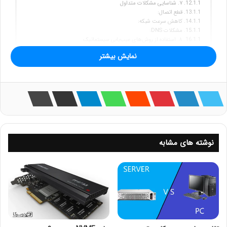
۷. شناسایی مشکلات متداول
قطع اتصال:
کاهش سرعت شبکه:
مشکلات DNS:
۸. استفاده از روش‌های عیب‌یابی سیستماتیک
تعریف مشکل:
نمایش بیشتر
جمع‌آوری اطلاعات:
تحلیل داده‌ها:
پیاده‌سازی راه‌حل:
مستندسازی:
۹. تمرین و شبیه‌سازی
۱۰. یادگیری مداوم
دوره‌های آنلاین:
کتاب‌ها و مقالات:
انجمن‌های آنلاین:
نتیجه‌گیری نهایی
نوشته های مشابه
در دنیای
شبکه‌های کامپیوتری، رفع اشکال
یکی از
مهارت‌های حیاتی برای متخصصان فناوری اطلاعات و
مدیران شبکه است.