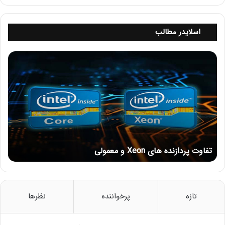
برای شناسایی مسیر داده‌ها و نقاط توقف.
اسلایدر مطالب
آشنایی با این دستورات می‌تواند به سرعت مشکلات شبکه را
شناسایی کند.
ت
ف
۳
. تحلیل لاگ‌ها
ا
لاگ‌ها منبع ارزشمندی برای تشخیص مشکلات هستند. بررسی
و
ت
لاگ‌های سیستم و دستگاه‌ها می‌تواند اطلاعات دقیقی درباره
پ
خطاها و رفتار غیرمنتظره شبکه ارائه دهد. استفاده از دستورات
ر
مانند show logging در روترها و سوئیچ‌های سیسکو می‌تواند به
د
تحلیل بهتر کمک کند.
ا
تفاوت پردازنده های Xeon و معمولی
ز
ن
۴. بررسی تنظیمات پروتکل
د
تنظیمات پروتکل‌ها می‌توانند عاملی برای ایجاد اشکال باشند.
ه
بررسی تنظیمات پروتکل‌هایی مانند OSPF، EIGRP و BGP برای
ه
تازه
پرخواننده
نظرها
اطمینان از صحت تنظیمات و وضعیت همسایه‌ها ضروری است.
ا
ی