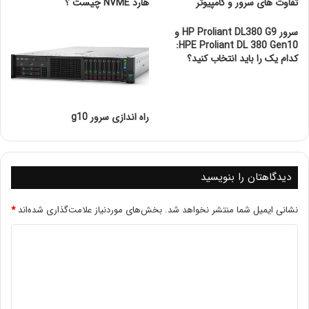
سیسکو به عنوان یکی از پیشروان صنعت شبکه، ابزارها و
تفاوت های سرور و کامپیوتر
هارد NVME چیست ؟
سناریوهای متنوعی را برای مدیریت و رفع اشکال شبکه ارائه
سرور HP Proliant DL380 G9 و
می‌دهد. در این مقاله، به بررسی نکات و تکنیک‌های موثر در رفع
HPE Proliant DL 380 Gen10:
اشکال سناریوهای سیسکو خواهیم پرداخت.
کدام یک را باید انتخاب کنید؟
راه اندازی سرور g10
دیدگاهتان را بنویسید
نشانی ایمیل شما منتشر نخواهد شد.
بخش‌های موردنیاز علامت‌گذاری شده‌اند
*