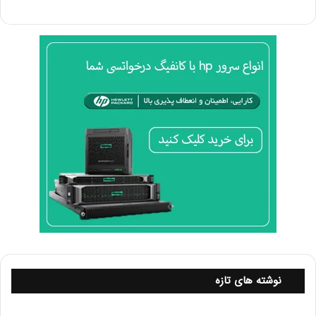
مجازی‌سازی
: اگر قصد دارید از سرور برای
مجازی‌سازی استفاده کنید، بررسی کنید که آیا نرم‌افزار
مجازی‌سازی شما (مثل VMware یا Hyper-V)
به‌درستی بر روی سرور نصب می‌شود.
۱۲. مقایسه با مدل‌های دیگر
مدل‌های مشابه
: مقایسه سرور DL380 G9 با مدل‌های
دیگر مانند DL360 G9 یا DL380 Gen10 می‌تواند به
شما کمک کند تا بهترین انتخاب را بر اساس نیازهای
خاص خود داشته باشید. DL380 Gen10 معمولاً
ویژگی‌های جدیدتری دارد اما ممکن است قیمت
بالاتری نیز داشته باشد.
۱۳. امنیت
ویژگی‌های امنیتی
: اطمینان حاصل کنید که سرور شما
نوشته های تازه
از ویژگی‌های امنیتی مناسبی مانند فایروال، رمزگذاری
داده‌ها و مدیریت دسترسی برخوردار است. این