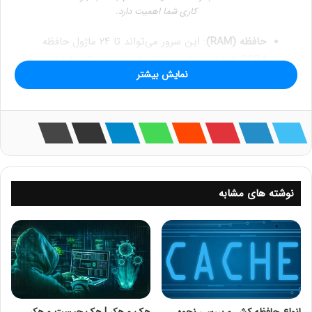
کاری شما اهمیت دارد.
حافظه (RAM)
: این سرور می‌تواند تا ۲۴ ماژول حافظه
DDR4 با ظرفیت‌های مختلف را پشتیبانی کند. انتخاب
نمایش بیشتر
مقدار RAM مناسب بسته به نوع بار کاری (مجازی‌سازی،
پایگاه داده، و…) بسیار مهم است.
فضای ذخیره‌سازی
: با ۸ درایو SFF (Small Form Factor)،
می‌توانید از انواع دیسک‌ها (HDD/SSD) استفاده کنید.
این سرور به شما امکان پیکربندی RAID را نیز می‌دهد.
فهرست مطالب
نوشته های مشابه
۲. پیکربندی و ارتقاء
۳. مدیریت و نظارت
۴. مزایا
۵. خدمات پس از فروش و گارانتی
۶. قیمت
۷. استفاده‌های پیشنهادی
۸. نکات خرید