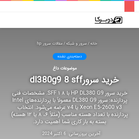
فهرست
تغییر
جس
پوسته
برا
خانه
/
سرور و شبکه
/
مقالات سرور hp
دسته‌بندی نشده
موضوعات داغ
خرید سرورdl380g9 8 sff
خرید سرور HP DL380 G9 با ۸ SFF ۱. مشخصات فنی
پردازنده: سرور DL380 G9 معمولاً با پردازنده‌های Intel
Xeon E5-2600 v3 یا v4 عرضه می‌شود. انتخاب
پردازنده با تعداد هسته مناسب (مثلاً ۶، ۸ یا ۱۲ هسته)
بسته به بار کاری شما اهمیت دارد.
آخرین بروزرسانی: 6 اکتبر 2024