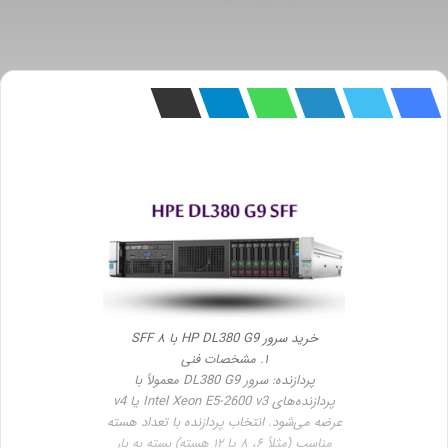
خرید سرور HP DL380 G9 با ۸ SFF
۱. مشخصات فنی
پردازنده: سرور DL380 G9 معمولاً با
پردازنده‌های Intel Xeon E5-2600 v3 یا v4
عرضه می‌شود. انتخاب پردازنده با تعداد هسته
مناسب (مثلاً ۶، ۸ یا ۱۲ هسته) بسته به بار