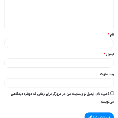
مدیریت از راه دور سرور را می‌دهد. به‌روزرسانی‌ها و نظارت
بر عملکرد سرور به کمک iLO آسان‌تر است.
۴. مزایا
قابلیت اطمینان
: DL380 G9 به‌خاطر قابلیت اطمینان بالا و
نام
*
سازگاری با محیط‌های مختلف شناخته‌شده است.
تنوع پیکربندی
: شما می‌توانید سرور را بسته به نیازهای
خود سفارشی کنید.
ایمیل
*
۵. خدمات پس از فروش و گارانتی
اطمینان حاصل کنید که فروشنده خدمات پس از فروش و
وب‌ سایت
گارانتی معتبری ارائه می‌دهد. این امر می‌تواند در کاهش
هزینه‌های نگهداری و تعمیرات کمک کند.
ذخیره نام، ایمیل و وبسایت من در مرورگر برای زمانی که دوباره دیدگاهی
۶. قیمت
می‌نویسم.
قیمت سرور DL380 G9 با ۸ SFF بسته به مشخصات و
وضعیت (نو یا دست‌دوم) متغیر است. مقایسه قیمت‌ها در