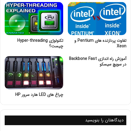
حسابداری در مشهد
به شما این امکان را می‌دهد تا از مزایای تکنولوژی روز دنیا
بهره‌مند شوید و با اطمینان خاطر اطلاعات خود را ذخیره و
مدیریت کنید.
تفاوت پردازنده های Pentium و
تکنولوژی Hyper-threading
Xeon
چیست؟
آموزش راه اندازی Backbone Fast
در سویچ سیسکو
چراغ های LED هارد سرور HP
دیدگاهتان را بنویسید