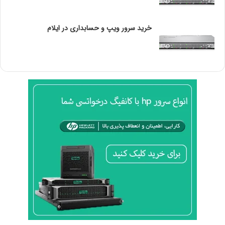
l
i
g
خرید سرور ویپ و حسابداری در ایلام
h
t
چ
ی
س
ت
و
چ
ه
ک
ا
ر
ب
ر
د
ی
د
ا