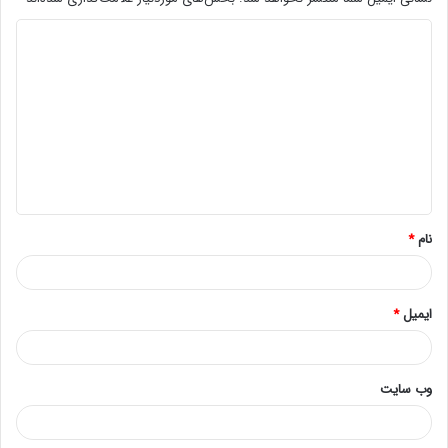
سه مزیت استفاده از این تکنولوژی از سوی شرکت اینتل عبارتند
از، بهبود عملکرد پردازنده هنگام دریافت دستورات از برنامه ها و
سیستم عامل، بهبود پشتیبانی از کد های Multi thread و امکان
اجرای هم زمان چند برنامه و Thread .
بسیاری ازبرنامه هایی که در دنیای مدرن امروزی ساخته می
شوند قادر به استفاده از تکنولوژی hyper threading بوده و می
توانند دستورات خود را جهت پردازش به هسته های مجازی
نام
*
ارسال نمایند.
ایمیل
*
وب‌ سایت