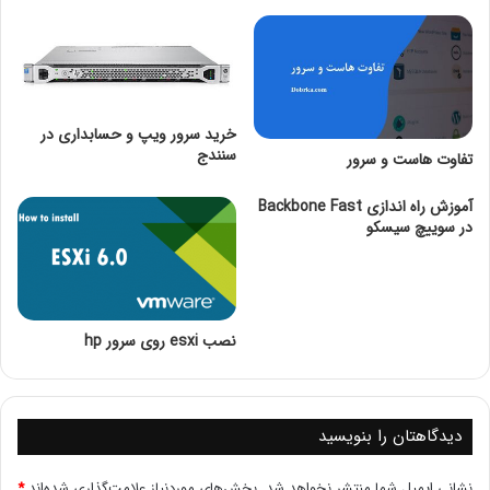
پردازنده تک هسته ای را به شکل پردازنده دو هسته ای مشاهده
می نمایند، از این رو در لحظه دو بسته پردازشی را برای
سی پی
یو
می فرستند.
خرید سرور ویپ و حسابداری در
سنندج
تفاوت هاست و سرور
آموزش راه اندازی Backbone Fast
در سوییچ سیسکو
نصب esxi روی سرور hp
لازم به ذکر است که هم پردازنده و هم سیستم عامل باید قادر به
پشتیبانی از تکنولوژی hyper threading باشند. امکان مشاهده
دیدگاهتان را بنویسید
تعداد پردازنده ها در سیستم عامل ویندوز از طریق برنامه Task
manager برای کاربر فراهم شده است.
نشانی ایمیل شما منتشر نخواهد شد.
بخش‌های موردنیاز علامت‌گذاری شده‌اند
*