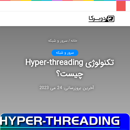
فهرست
تغییر
جس
پوسته
برا
خانه
/
سرور و شبکه
سرور و شبکه
تکنولوژی Hyper-threading
چیست؟
آخرین بروزرسانی: 24 می 2023