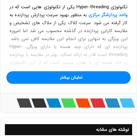
تکنولوژی Hyper-threading یکی از تکنولوژی هایی است که در
واحد پردازشگر مرکزی
به منظور بهبود سرعت پردازش پردازنده به
کار گرفته می شود. سرعت کلاک یکی از ملاک های تشخیص و
مقایسه کارایی پردازنده در گذشته محسوب می شد اما امروزه
این ویژگی به تنهایی برای انجام این مقایسه کافی نمی باشد.
پردازنده ای که دارای چند هسته یا دارای ویژگی Hyper-
threading است قادر به ارائه عملکرد بهتر در مقایسه با پردازنده
ی تک هسته ای با همان سرعت است که از این تکنولوژی
پشتیبانی نمی کند.
نمایش بیشتر
تکنولوژی Hyper-threading چیست؟
تکنولوژی hyper threading امکان دریافت همزمان دو بسته
پردازشی و پردازش آن ها را برای
سی پی یو
فراهم می کند، به
این معنی که پردازنده سیستم می تواند به صورت دو پردازنده
مجزا به انجام فعالیت بپردازد. عملکرد این تکنولوژی به این
صورت است که یک عدد پردازنده ی سیستم را به 2 عدد پردازنده
نوشته های مشابه
مجازی تبدیل می کند به گونه ای که برنامه های سیستم،