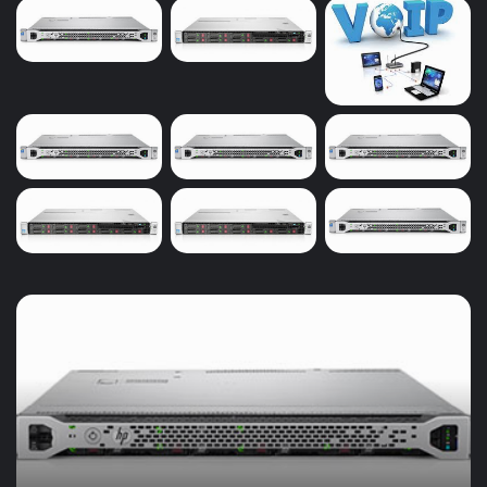
خرید
سرور
ویپ
و
حسابداری
در
بیرجند