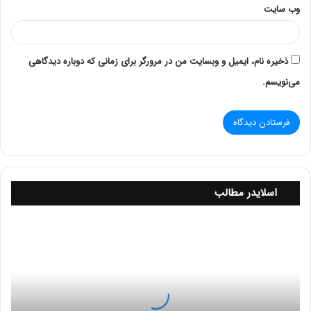
آسانی متوجه این موضوع شوید. زیرا هر یک از گزینه های
وب‌ سایت
گفته شده می تواند نوع ماژول حافظه شما را بیان کند. به
عبارت دیگر، هر یک از نشانه ها نقش یک لیبل یا برچسب را
بر عهده دارند و از این راه می توانند به شما کمک کنند.
ذخیره نام، ایمیل و وبسایت من در مرورگر برای زمانی که دوباره دیدگاهی
می‌نویسم.
لیبل 1RX روی رنک رم نشان دهنده Single-Rank بودن
ماژول شما است و لیبل 2RX نشانگر Dual-Rank بودن ماژول
می باشد. عبارات X4 و X8 نیز نمایانگر تعداد بانک های
حافظه به کار گرفته شده روی هر چیپ ماژول حافظه رم
هستند.
اسلایدر مطالب
آ
م
و
ز
ش
ت