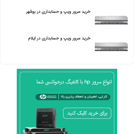
a
سرعت یکی از مواردی است که می توانیم در تفاوت single
خرید سرور ویپ و حسابداری در بوشهر
t
i
Rank و Dual Rank به آن اشاره کنیم. همه ما می دانیم که
o
سرعت یکی از عوامل مهم و تاثیر گذار بر نحوه عملکرد می
n
باشد. طبیعتا سرعت بالا موجب ارائه عملکرد بالاتر و بهتر می
ب
خرید سرور ویپ و حسابداری در ایلام
شود. بنابراین سرعت یکی از تفاوت های مهم رم های single
ر
ا
Rank و Dual Rank به شمار می رود و باید بگوییم که سرعت
ی
رم های سینگل رنک بالاتر می باشد.
ن
ص
اما دلیل بیشتر بودن سرعت رم های سینگ رنک چیست؟
ب
دلیل این است که رم های single Rank تنها از یک رنک
U
T
تشکیل شده اند، به همین دلیل کامپیوتر به منظور دستیابی
M
به حافظه رم و اطلاعات ذخیره شده در آن، تنها از یک مسیر
م
استفاده می کند. اما در رم های Dual Rank این گونه نیست،
ج
چون از دو رنک تشکیل شده و به منظور دسترسی نیاز است
ا
ز
که مسیر را در دو مرتبه طی کند.
ی