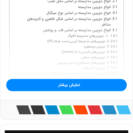
انواع دوربین مداربسته بر اساس محل نصب
انواع دوربین مداربسته
انواع دوربین مداربسته بر اساس نوع سیگنال
انواع دوربین مداربسته بر اساس شکل ظاهری و کاربردهای
متناظر
انواع دوربین مداربسته بر اساس قاب و پوشش
１. دوربین‌های مداربسته آنالوگ
2. دوربین‌های مداربسته آی پی تحت شبکه (IP)
3. دوربین دومنظوره
4. دوربین‌های گنبدی یا دام (Dome)
5. دوربین‌های صنعتی
6. دوربین‌های مینیاتوری یا مینی دوربین
7. دوربین مادون‌قرمز
8. دوربین‌های اسپید دام یا چرخشی (PTZ)
9. دوربین ضد آب
10. دوربین مخفی
نمایش بیشتر
دوربین‌های مداربسته AI (هوش مصنوعی)
قابلیت تشخیص عناصر جاندار از بی‌جان
قابلیت تشخیص چهره
ردیابی اشیا
قابلیت تشخیص صدا
راهنمای نصب انواع دوربین مداربسته
１. درب جلویی و پشتی
２. مناطق پر رفت‌ و آمد