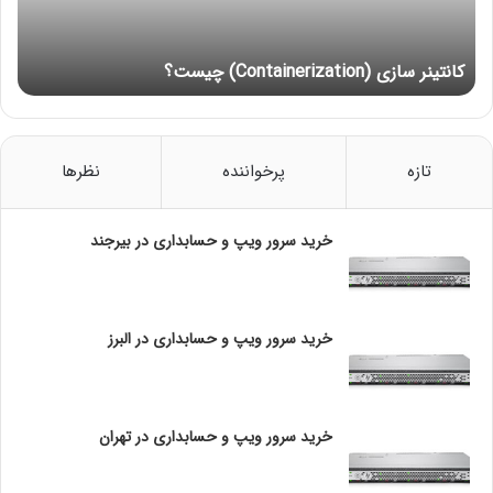
ر
انواع دوربین مداربسته
س
ا
دوربین های مداربسته بر اساس شکل ظاهری، کاربرد و
کانتینر سازی (Containerization) چیست؟
ز
سیگنال ها دسته بندی می شوند. در ادامه به انواع دوربین
ی
(
مداربسته اشاره کرده ایم.
C
o
تازه
پرخواننده
نظرها
n
t
a
خرید سرور ویپ و حسابداری در بیرجند
i
n
e
r
خرید سرور ویپ و حسابداری در البرز
i
z
a
انواع دوربین مداربسته بر اساس نوع سیگنال
t
خرید سرور ویپ و حسابداری در تهران
i
دوربین‌های مداربسته آنالوگ
o
دوربین‌های IP (تحت شبکه)
n