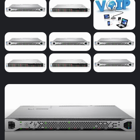
اشاره کرد. چرا که کیفیت تصاویر ارسالی در روش بی سیم،
بسیار بیش تر تحت تاثیر انواع نویز و تداخلی می باشد، هم
چنین در این روش افراد دیگر نیز می توانند تصاویر را رویت
کنند که این امر می تواند موجب کاهش امنیت محیط و عدم
اطمینان از ارسال تصاویر بدون خطر دسترسی سایرین باشد.
در کنار همه ی این ها باید بگوییم که ضبط تصاویر آنالوگ
نیازمند سیستم ضبط کننده دیجیتال می باشد، چون تصاویر
آنالوگ در انتها بایستی به دیجیتال تبدیل شوند، بنابراین
استفاده از دستگاه ضبط کننده DVR ضرورت دارد. دستگاه
های DVR وظیفه ضبط و کنترل تصاویر دوربین های آنالوگ
خرید
را بر عهده دارند. کنترل و ارتباط دیجیتال با شبکه از کاربرد
سرور
های دیگر دستگاه های دی وی آر می باشد.
ویپ
و
حسابداری
دوربین های مداربسته آنالوگ در مقایسه با دوربین های
در
دیجیتال قیمت پایین تری دارند به همین دلیل در بازار ایران
بیرجند
بسیار رواج یافته اند. با وجود این که شاهد روی آوردن