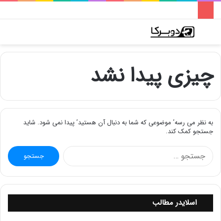
فهرست
تغییر
جس
پوسته
برا
چیزی پیدا نشد
به نظر می رسه’ موضوعی که شما به دنبال آن هستید’ پیدا نمی شود. شاید
جستجو کمک کند.
ج
س
ت
ج
و
اسلایدر مطالب
ب
ر