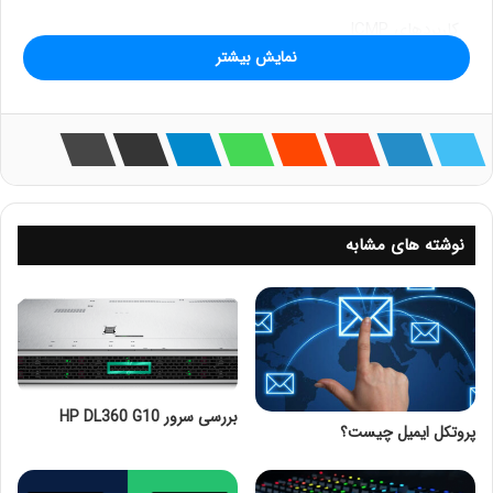
کاربردهای ICMP
نمایش بیشتر
گزارش خطا: ICMP به دستگاه‌ها این امکان را می‌دهد که هنگام
بروز خطا در انتقال بسته‌ها، پیام‌های خطا ارسال کنند. به عنوان
مثال، اگر یک بسته به مقصد نرسد، ICMP می‌تواند پیام
“Destination Unreachable” ارسال کند.
تست و عیب‌یابی: ابزارهایی مانند ping و traceroute از ICMP
برای بررسی وضعیت ارتباطات شبکه و زمان تأخیر استفاده
نوشته های مشابه
می‌کنند. این ابزارها می‌توانند به شناسایی مشکلات شبکه کمک
کنند.
مدیریت شبکه: ICMP به مدیران شبکه اجازه می‌دهد تا اطلاعاتی
درباره وضعیت دستگاه‌ها و ارتباطات شبکه جمع‌آوری کنند و بر
اساس آن تصمیمات مدیریتی بگیرند.
بررسی سرور HP DL360 G10
پروتکل ایمیل چیست؟
انواع پیام‌های ICMP
ICMP شامل چندین نوع پیام است که به دسته‌های مختلف