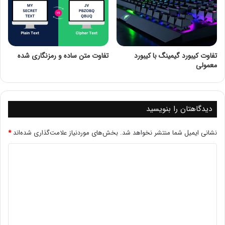
تقسیم می‌شود:
پیام‌های خطا: مانند “Destination Unreachable”، “Time
Exceeded” و “Parameter Problem”.
تفاوت کیبورد گیمینگ با کیبورد
تفاوت متن ساده و رمزنگاری شده
پیام‌های کنترلی: مانند “Echo Request” و “Echo Reply” که در
معمولی
ابزار ping استفاده می‌شوند.
مزایا و معایب ICMP
مزایا:
دیدگاهتان را بنویسید
ساده و کارآمد: ICMP به راحتی می‌تواند اطلاعات خطا و وضعیت
را منتقل کند.
نشانی ایمیل شما منتشر نخواهد شد.
بخش‌های موردنیاز علامت‌گذاری شده‌اند
*
کمک به عیب‌یابی: ابزارهای مبتنی بر ICMP برای شناسایی
مشکلات شبکه مفید هستند.
معایب:
امنیت: ICMP می‌تواند هدف حملات شبکه‌ای مانند DDoS قرار
گیرد. به همین دلیل، در برخی از شبکه‌ها، استفاده از آن محدود
می‌شود.
عدم تضمین: ICMP خود تضمینی برای تحویل پیام‌ها ندارد؛