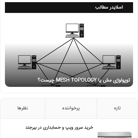
اسلایدر مطالب
ت
و
پ
و
ل
و
ژ
ی
م
توپولوژی مش یا MESH TOPOLOGY چیست؟
ش
ی
ا
M
E
تازه
پرخواننده
نظرها
S
H
T
خرید سرور ویپ و حسابداری در بیرجند
O