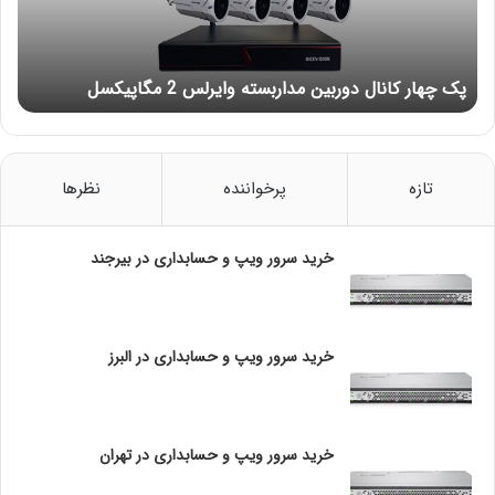
یکی از ویژگی‌های کلیدی که این سرورها را برای راه‌اندازی و
ک
مدیریت آسان می‌کند، هوشمندسازی خودکار است که
نگهداری و
ا
پیکربندی سرورهای HP را
بسیار ساده می‌کند . HPE Rapid
ن
پک چهار کانال دوربین مداربسته وایرلس 2 مگاپیکسل
ا
Setup یک ابزار نصب ساده است که شما را در فرآیند راه اندازی
ل
راهنمایی می کند و به شما کمک می کند زمان راه اندازی را
د
کاهش دهید و همزمان اشتباهات را به حداقل برسانید.
و
ر
تازه
پرخواننده
نظرها
خط سرور HPE ProLiant شامل مجموعه گسترده ای از سرورهای
ب
ی
بهینه سازی شده با رک، با انواع گزینه های تک سوکت و دو
ن
خرید سرور ویپ و حسابداری در بیرجند
سوکت است. این سرورها هسته ای برای ایجاد یک پلتفرم ابری
م
هیبریدی هوشمند هستند که بهره وری و امنیت داده های
د
محرمانه شما را به میزان قابل توجهی افزایش می دهد.
ا
ر
خرید سرور ویپ و حسابداری در البرز
ب
چگونه از راه اندازی خانه بهترین سرورهای HPE SMBرا برای کار
س
خود پیدا کنید?
ت
ه
خرید سرور ویپ و حسابداری در تهران
انتخاب بهترین
سرورهای HPE SMB
برای کسب و کار شما می
و
ا
تواند مشکل باشد. بهترین سرور برای راه‌اندازی کار از خانه شما