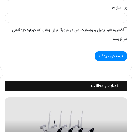
به تمام فایل ها و داده های لازم برای انجام کارهای خود
وب‌ سایت
دسترسی داشته باشند و یک سرور SMB این امکان را فراهم می
کند.
ذخیره نام، ایمیل و وبسایت من در مرورگر برای زمانی که دوباره دیدگاهی
سرورهای HPE Gen10، به ویژه، دارای بهترین ویژگی های
می‌نویسم.
امنیتی داخلی در صنعت هستند. این تاکید بر امنیت سایبری به
این معنی است که می توانید مطمئن باشید که داده های
حساس شما محافظت می شود، حتی زمانی که کارمندان از راه
دور به آنها دسترسی دارند.
سرور HPE ProLiant
اسلایدر مطالب
سرورهای HPE ProLiant
برخی از قابل اعتمادترین سرورهای
پ
SMB در صنعت هستند. HPE به دلیل عملکرد بالا در قابلیت
ک
اطمینان و امنیت محصولات خود شهرت دارد و خط ProLiant
چ
نیز از این قاعده مستثنی نیست.
ه
ا
ر