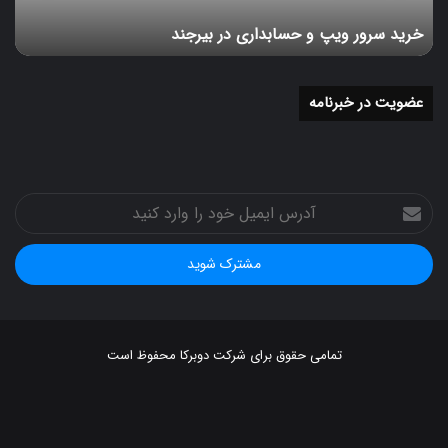
انتخاب پیکربندی چهار CPU افزایش داد.
خرید سرور ویپ و حسابداری در بیرجند
یک پیکربندی رایج که ممکن است مشاهده کنید دارای
مشخصات زیر است:
عضویت در خبرنامه
4 پردازنده Intel Xeon 6230
256 گیگابایت حافظه
8 جایگاه درایو
آدرس
ایمیل
منبع تغذیه 1600 وات
خود
را
اگر کسب و کار شما قدرت محاسباتی و نیازهای ذخیره سازی
وارد
زیادی دارد، DL580 یک انتخاب عالی است و یکی از مقیاس
کنید
پذیرترین مدل هایی است که می توانید پیدا کنید.
تمامی حقوق برای شرکت دوبرکا محفوظ است
افکار نهایی در مورد سرورهای hpe smb
خوراک
چه خودتان یک کارمند از راه دور باشید یا یک صاحب کسب و