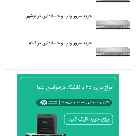
ی
به مقیاس داده‌های کسب‌وکار شما و میزان اسب بخاری که برای
ر
ارائه صحیح آن داده‌ها به تمام ایستگاه‌های کاری ضروری نیاز
خرید سرور ویپ و حسابداری در بوشهر
ل
دارید بستگی دارد.
س
2
م
سرورهای SMB از نظر قدرت محاسباتی متفاوت هستند که در
گ
خرید سرور ویپ و حسابداری در ایلام
درجه اول توسط قدرت CPU هدایت می شود. بیایید به یک
ا
انتخاب محبوب در سه محدوده مختلف نگاه کنیم: سطح مبتدی،
پ
ی
سطح متوسط ​​و سطح بالا. انتخاب به میزان قدرت و فضای
ک
ذخیره‌سازی مورد نیاز شما برای استفاده خاص بستگی دارد.
س
*****
ل
hpe proliant dlL20 gen10
بهترین انتخاب سطح پایه
ProLiant DL20 Gen10
است. این
سرور همه کاره جمع و جور است و تنها یک واحد از فضای رک
سرور شما را اشغال می کند. DL20 برای دفاتر کوچک یا حتی
فضاهای کاری از راه دور مناسب است. هدف این مدل عملکرد
بهینه با هزینه کم است.