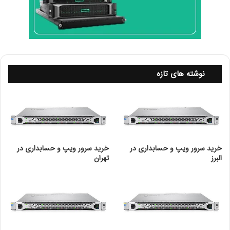
ProLiant DL20 Gen10 را می توان با تعدادی از پردازنده های
اینتل پیکربندی کرد:
Pentium، Core i3 یا Xeon
E.
یک پیکربندی رایج از DL20 Gen10 دارای مشخصات زیر است:
نوشته های تازه
1 پردازنده Intel Xeon E-2124
16 گیگابایت حافظه
2 خلیج درایو
توان 290 وات
خرید سرور ویپ و حسابداری در
خرید سرور ویپ و حسابداری در
این یک کانفیگ عالی برای نصب در رک سرور در دفتر کسب و
البرز
تهران
کار کوچک شما یا در یک فضای کاری راه دور است.
hpe proliant dl380 Gen10
یکی از بهترین گزینه ها برای کسب و کاری که نیازهای سرور