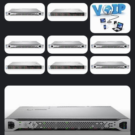
سی پی یو Intel Xeon Silver 4208
32 گیگابایت
رم دو رتبه
P408i-a Storage Controller
8 درایو خلیج
پاور500 وات
hpe proliant dl580 Gen10
سرانجام، به عملکرد رده بالای سرورهای ProLiant DL می رسیم.
سرور
DL580 Gen10
از نظر قدرت و مقیاس پذیری بسیار خوب
خرید
است. این مدل دارای یک شاسی 4U است، بنابراین شما باید
سرور
مطمئن شوید که فضای قفسه را دارید.
ویپ
و
برای قدرت پردازش، DL580 به پردازنده های Xeon اینتل متکی
حسابداری
در
است. این یک سرور 4P است، بنابراین عملکرد را می توان با
بیرجند
انتخاب سریع ترین مدل های پردازنده Xeon و همچنین با