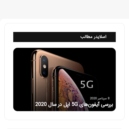
اسلایدر مطالب
ب
ر
ر
س
ی
آ
ی
ف
و
8 سپتامبر 2020
بررسی آیفون‌های 5G اپل در سال 2020
ن‌
ه
ا
ی