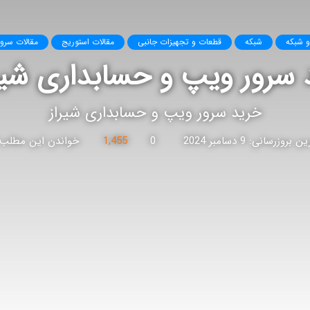
و شبکه
شبکه
قطعات و تجهیزات جانبی
مقالات استوریج
مقالات سرور p
 سرور ویپ و حسابداری شیر
خرید سرور ویپ و حسابداری شیراز
 بروزرسانی: 9 دسامبر 2024
0
1,455
خواندن این مطلب 5 دقیقه زمان میبر