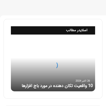
اسلایدر مطالب
1
0
و
ا
ق
ع
ی
ت
ت
26 اکتبر 2024
10 واقعیت تکان دهنده در مورد باج افزارها
ک
ا
ن
د