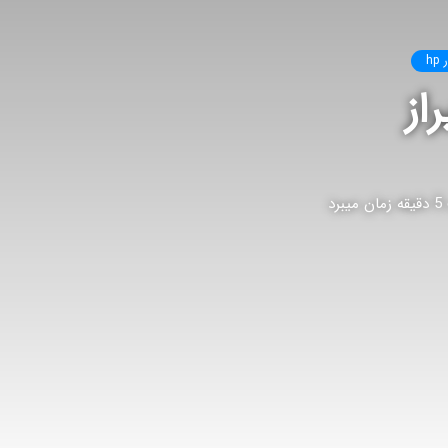
h
از
د