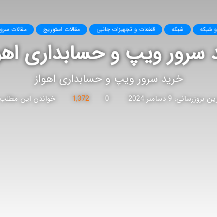
و شبکه
شبکه
قطعات و تجهیزات جانبی
مقالات استوریج
مقالات سرور p
 سرور ویپ و حسابداری اهو
خرید سرور ویپ و حسابداری اهواز
 بروزرسانی: 9 دسامبر 2024
0
1,372
خواندن این مطلب 5 دقیقه زمان میبر