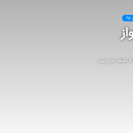
h
از
د