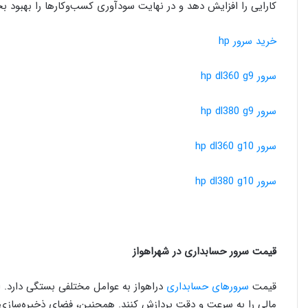
کارایی را افزایش دهد و در نهایت سودآوری کسب‌وکارها را بهبود ب
خرید سرور hp
سرور hp dl360 g9
سرور hp dl380 g9
سرور hp dl360 g10
سرور hp dl380 g10
قیمت سرور حسابداری در شهراهواز
قیمت
سرورهای حسابداری
دراهواز به عوامل مختلفی بستگی دارد. ای
مالی را به سرعت و دقت پردازش کنند. همچنین، فضای ذخیره‌سازی زی