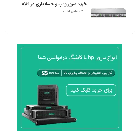
خرید سرور ویپ و حسابداری در ایلام
ل
س
2 دسامبر 2024
و
ئ
ی
چ
ه
ا
ی
م
د
ی
ر
ی
ت
ن
ش
د
ه