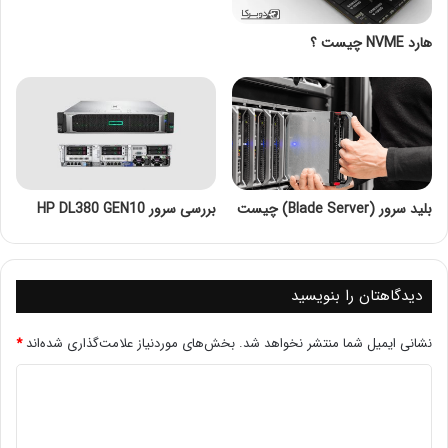
هارد NVME چیست ؟
بلید سرور (Blade Server) چیست
بررسی سرور HP DL380 GEN10
اهمیت
امنیت روترهای
سیسکو
دیدگاهتان را بنویسید
روترها وظیفه مسیریابی ترافیک شبکه را بر عهده دارند و در
صورت نفوذ به آن‌ها، اطلاعات حساس ممکن است به خطر
نشانی ایمیل شما منتشر نخواهد شد.
بخش‌های موردنیاز علامت‌گذاری شده‌اند
*
بیفتد. با توجه به اینکه روترها به عنوان دروازه‌ای برای ارتباطات
شبکه عمل می‌کنند، امنیت آن‌ها برای حفظ یکپارچگی و
محرمانگی اطلاعات بسیار حائز اهمیت است.امنیت روترهای