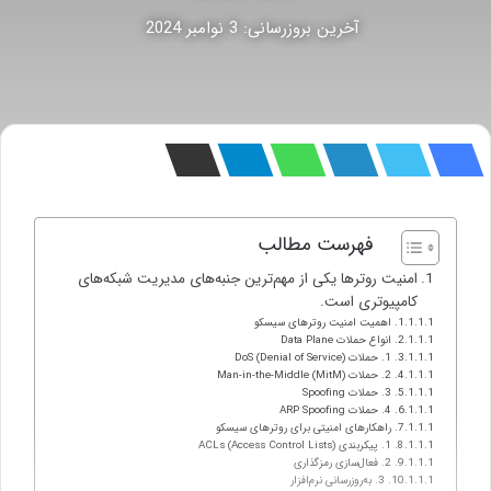
آخرین بروزرسانی: 3 نوامبر 2024
فهرست مطالب
امنیت روترها یکی از مهم‌ترین جنبه‌های مدیریت شبکه‌های
کامپیوتری است.
اهمیت امنیت روترهای سیسکو
انواع حملات Data Plane
1. حملات DoS (Denial of Service)
2. حملات Man-in-the-Middle (MitM)
3. حملات Spoofing
4. حملات ARP Spoofing
راهکارهای امنیتی برای روترهای سیسکو
1. پیکربندی ACLs (Access Control Lists)
2. فعال‌سازی رمزگذاری
3. به‌روزرسانی نرم‌افزار