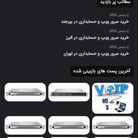
مطالب پر بازدید
Cisco Security Best Practices
Understanding Network Security: Principles and Practices
2 دسامبر 2024
خرید سرور ویپ و حسابداری در بیرجند
با رعایت این نکات و راهکارها، می‌توان به‌طور مؤثری از
روترهای سیسکو و شبکه‌های مرتبط محافظت کرد و به امنیت
2 دسامبر 2024
خرید سرور ویپ و حسابداری در البرز
بهینه دست یافت.
2 دسامبر 2024
خرید سرور ویپ و حسابداری در تهران
آخرین پست های بازبینی شده